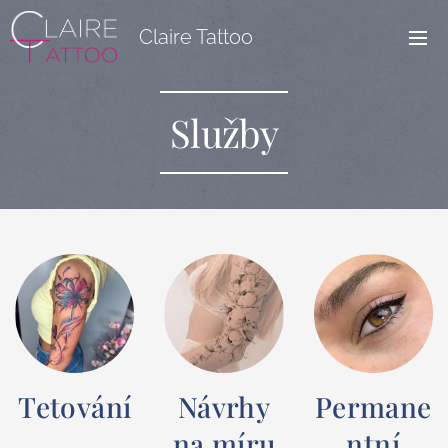
Claire Tattoo
Služby
Tetování
Návrhy
Permane
na míru
ntní